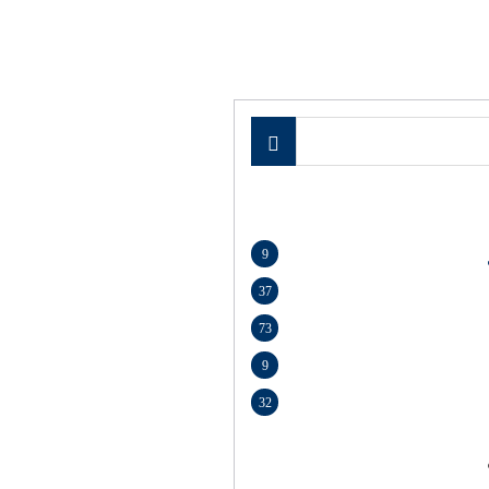
9
37
73
9
32