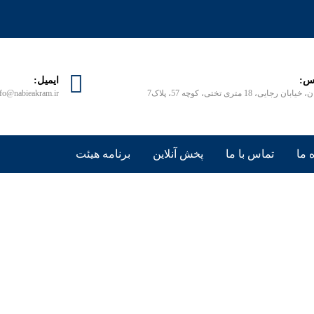
س:
ایمیل:
ابان رجایی، 18 متری تختی، کوچه 57، پلاک7
nfo@nabieakram.ir
 ما
تماس با ما
پخش آنلاین
برنامه هیئت
ز بین بردن حرص
انسان الهی
روش از بین بردن حرص