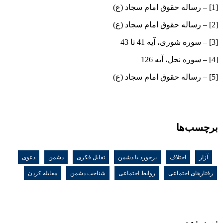
[1] – رساله حقوق امام سجاد (ع)
[2] – رساله حقوق امام سجاد (ع)
[3] – سوره شوری، آیه 41 تا 43
[4] – سوره نحل، آیه 126
[5] – رساله حقوق امام سجاد (ع)
برچسب‌ها
آزار
,
اختلاف
,
برخورد با دشمن
,
تقابل فکری
,
دشمن
,
دعوی
,
رفتارهای اجتماعی
,
روابط اجتماعی
,
شناخت دشمن
,
مقابله کردن