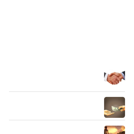
هیئت نبی اکرم (ص) به عنوان مرکز فرهنگی و تربیتی با هدف ارتقاء
مبانی اعتقادی و اخلاقی، تعظیم شعائر دین و ترویج فرهنگ عزاداری
اهل بیت علیهم السلام در محله 18 متری تختی در سال 1382 تاسیس
گردید. این هیئت با برگزاری جلسات سخنرانی، عزاداری و مولودی
خوانی و جلسات شرح احادیث اهل بیت (ع) و انواع برنامه های
تفریحی، فضای ذکری را فراهم کرده است که خانواده ها در آن به
تعالی انسانی و الهی برسند.
آخرین مقالات
شریک مالی
31 مرداد 1404
طلبکار و بدهکار و ارتباط صحیح آنها
30 مرداد 1404
اهمیت مال حلال