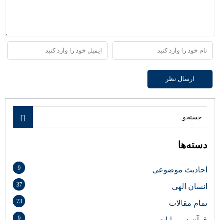
دسته‌ها
9
احادیث موضوعی
37
انسان الهی
73
تمام مقالات
9
قرآن در روایات