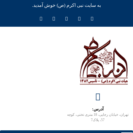
به سایت نبی اکرم (ص) خوش آمدید.
آدرس:
تهران، خیابان رجایی، 18 متری تختی، کوچه
57، پلاک7