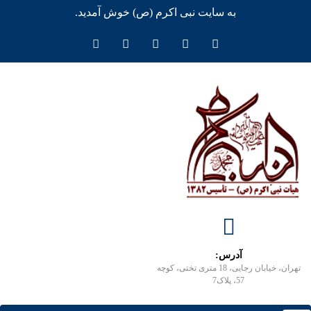
به سایت نبی اکرم (ص) خوش آمدید.
آدرس:
تهران، خیابان رجایی، 18 متری تختی، کوچه
57، پلاک7