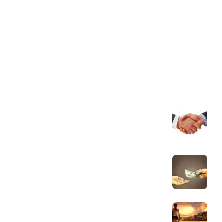
هیئت نبی اکرم (ص) به عنوان مرکز فرهنگی و تربیتی با هدف ارتقاء
مبانی اعتقادی و اخلاقی، تعظیم شعائر دین و ترویج فرهنگ عزاداری
اهل بیت علیهم السلام در محله 18 متری تختی در سال 1382 تاسیس
گردید. این هیئت با برگزاری جلسات سخنرانی، عزاداری و مولودی
خوانی و جلسات شرح احادیث اهل بیت (ع) و انواع برنامه های
تفریحی، فضای ذکری را فراهم کرده است که خانواده ها در آن به
تعالی انسانی و الهی برسند.
آخرین مقالات
شریک مالی
31 مرداد 1404
طلبکار و بدهکار و ارتباط صحیح آنها
30 مرداد 1404
اهمیت مال حلال