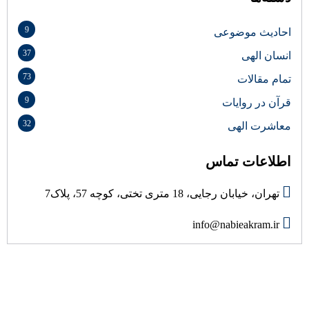
9
احادیث موضوعی
37
انسان الهی
73
تمام مقالات
9
قرآن در روایات
32
معاشرت الهی
اطلاعات تماس
تهران، خیابان رجایی، 18 متری تختی، کوچه 57، پلاک7
info@nabieakram.ir
درباره ما