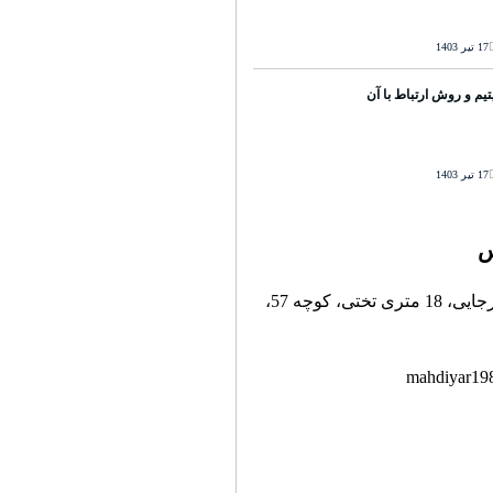
17 تیر 1403
تیم و روش ارتباط با آن
17 تیر 1403
س
تهران، خیابان رجایی، 18 متری تختی، کوچه 57،
mahdiyar19