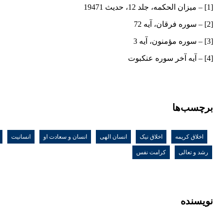
[1] – میزان الحکمه، جلد 12، حدیث 19471
[2] – سوره فرقان، آیه 72
[3] – سوره مؤمنون، آیه 3
[4] – آیه آخر سوره عنکبوت
برچسب‌ها
اخلاق کریمه
,
اخلاق نیک
,
انسان الهی
,
انسان و سعادت او
,
انسانیت
,
رشد و تعالی
,
کرامت نفس
نویسنده