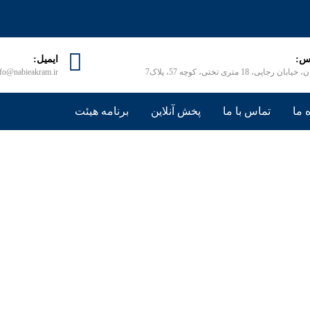
س:
ایمیل:
ابان رجایی، 18 متری تختی، کوچه 57، پلاک7
nfo@nabieakram.ir
 ما
تماس با ما
پخش آنلاین
برنامه هیئت
رامت نفس
انسان الهی
کرامت نفس