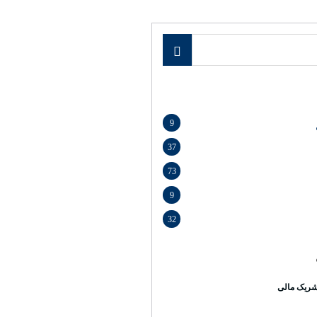
9
37
73
9
32
ریک مالی