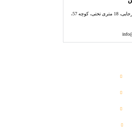
س
تهران، خیابان رجایی، 18 متری تختی، کوچه 57،
info
فضاهای مجازی
کانال زندگی پاک در ایتا
کانال اطلاع رسانی هیئت در ایتا
کانال زندگی پاک در بله
کانال زندگی پاک در تلگرام