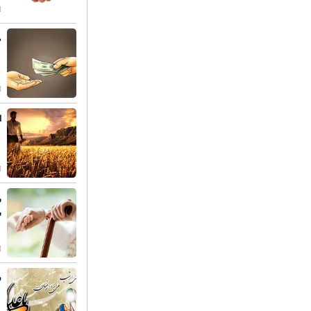
ط
ا
ر
س
ف