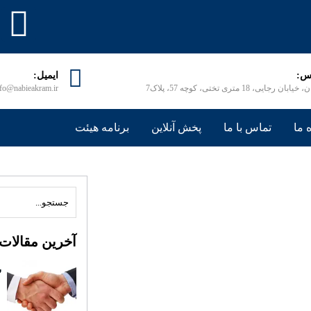
س:
ایمیل:
ابان رجایی، 18 متری تختی، کوچه 57، پلاک7
nfo@nabieakram.ir
 ما
تماس با ما
پخش آنلاین
برنامه هیئت
آخرین مقالات
ش