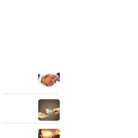
درباره ما
آخرین مقالات
شریک مالی
هیئت نبی اکرم (ص) به عنوان
مرکز فرهنگی و تربیتی با هدف
ارتقاء مبانی اعتقادی و اخلاقی،
31 مرداد 1404
تعظیم شعائر دین و ترویج
فرهنگ عزاداری اهل بیت علیهم
طلبکار و بدهکار و
السلام در محله 18 متری تختی
ارتباط صحیح آنها
در سال 1382 تاسیس گردید. این
30 مرداد 1404
هیئت با برگزاری جلسات
سخنرانی، عزاداری و مولودی
اهمیت مال حلال
خوانی و جلسات شرح احادیث