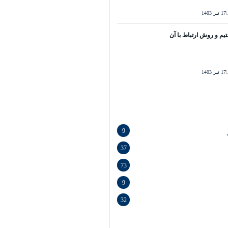
17 تیر 1403
تیم و روش ارتباط با آن
17 تیر 1403
9
37
73
9
32