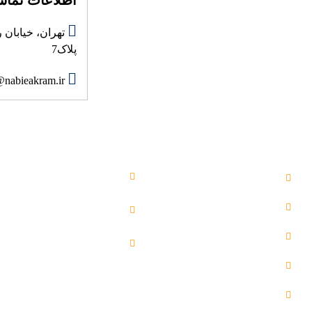
اطلاعات تما
پلاک7
@nabieakram.ir
دسترسی سریع
سایتها و وبلاگهای مرتبط
وبلاگ انسان الهی
صفحه اصلی
مقالات
وبلاگ احادیث موضوعی
خدمات ما
دفتر مقام معظم رهبری
گالری
درباره ما