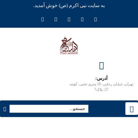
به سایت نبی اکرم (ص) خوش آمدید.
آدرس:
تهران، خیابان رجایی، 18 متری تختی، کوچه
57، پلاک7