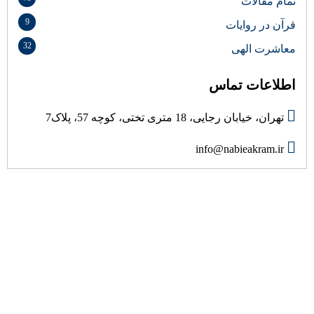
تمام مقالات
9
قرآن در روایات
32
معاشرت الهی
اطلاعات تماس
تهران، خیابان رجایی، 18 متری تختی، کوچه 57، پلاک7
info@nabieakram.ir
درباره ما
هیئت نبی اکرم (ص) به عنوان مرکز فرهنگی و تربیتی با هدف ارتقاء
مبانی اعتقادی و اخلاقی، تعظیم شعائر دین و ترویج فرهنگ عزاداری
اهل بیت علیهم السلام در محله 18 متری تختی در سال 1382 تاسیس
گردید. این هیئت با برگزاری جلسات سخنرانی، عزاداری و مولودی
خوانی و جلسات شرح احادیث اهل بیت (ع) و انواع برنامه های