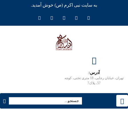
به سایت نبی اکرم (ص) خوش آمدید.
آدرس:
تهران، خیابان رجایی، 18 متری تختی، کوچه
57، پلاک7