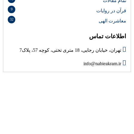
تمام مقالات
9
قرآن در روایات
32
معاشرت الهی
اطلاعات تماس
تهران، خیابان رجایی، 18 متری تختی، کوچه 57، پلاک7
info@nabieakram.ir
درباره ما
هیئت نبی اکرم (ص) به عنوان مرکز فرهنگی و تربیتی با هدف ارتقاء
مبانی اعتقادی و اخلاقی، تعظیم شعائر دین و ترویج فرهنگ عزاداری
اهل بیت علیهم السلام در محله 18 متری تختی در سال 1382 تاسیس
گردید. این هیئت با برگزاری جلسات سخنرانی، عزاداری و مولودی
خوانی و جلسات شرح احادیث اهل بیت (ع) و انواع برنامه های