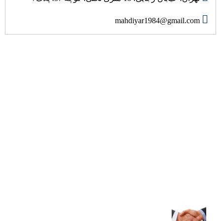
mahdiyar1984@gmail.com
درباره ما
هیئت نبی اکرم (ص) به عنوان مرکز فرهنگی و تربیتی با هدف ارتقاء
مبانی اعتقادی و اخلاقی، تعظیم شعائر دین و ترویج فرهنگ عزاداری
اهل بیت علیهم السلام در محله 18 متری تختی در سال 1382 تاسیس
گردید. این هیئت با برگزاری جلسات سخنرانی، عزاداری و مولودی
خوانی و جلسات شرح احادیث اهل بیت (ع) و انواع برنامه های
تفریحی، فضای ذکری را فراهم کرده است که خانواده ها در آن به
تعالی انسانی و الهی برسند.
آخرین مقالات
شریک مالی