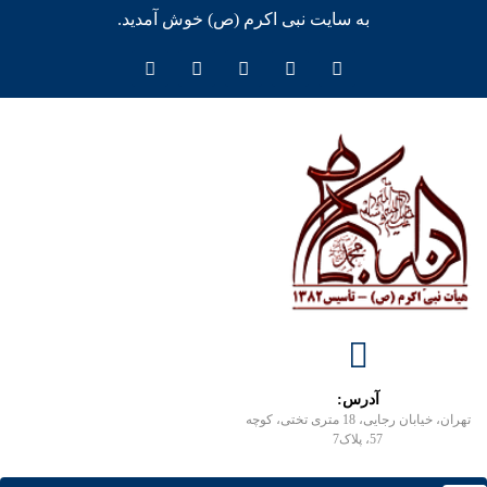
به سایت نبی اکرم (ص) خوش آمدید.
آدرس:
تهران، خیابان رجایی، 18 متری تختی، کوچه
57، پلاک7