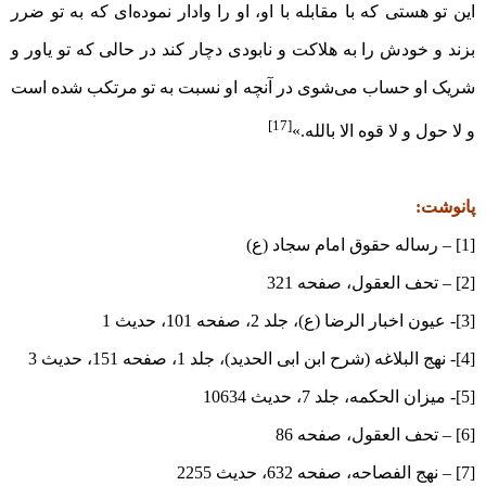
این تو هستی که با مقابله با او، او را وادار نموده‌ای که به تو ضرر
بزند و خودش را به هلاکت و نابودی دچار کند در حالی که تو یاور و
شریک او حساب می‌شوی در آنچه او نسبت به تو مرتکب شده است
[17]
و لا حول و لا قوه الا بالله.»
پانوشت:
[1] – رساله حقوق امام سجاد (ع)
[2] – تحف العقول‏، صفحه 321
[3]- عیون اخبار الرضا (ع)، جلد ‏2، صفحه 101، حدیث 1
[4]- نهج البلاغه (شرح ابن ابی الحدید)، جلد 1، صفحه 151، حدیث 3
[5]- میزان الحکمه، جلد 7، حدیث 10634
[6] – تحف العقول‏، صفحه 86
[7] – نهج الفصاحه، صفحه 632، حدیث 2255