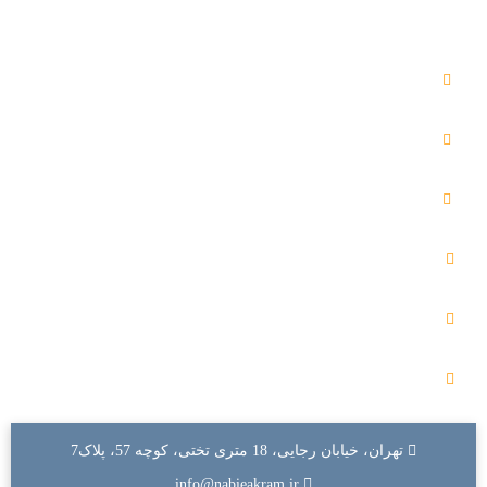
فضاهای مجازی
کانال زندگی پاک در ایتا
کانال اطلاع رسانی هیئت در ایتا
کانال زندگی پاک در بله
کانال زندگی پاک در تلگرام
آپارات و پخش زنده هیئت
صفحه هیئت در اینستاگرام
تهران، خیابان رجایی، 18 متری تختی، کوچه 57، پلاک7
info@nabieakram.ir