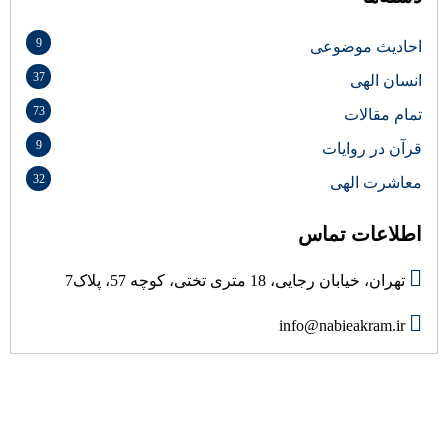
9
احادیث موضوعی
37
انسان الهی
73
تمام مقالات
9
قرآن در روایات
32
معاشرت الهی
اطلاعات تماس
تهران، خیابان رجایی، 18 متری تختی، کوچه 57، پلاک7
info@nabieakram.ir
درباره ما