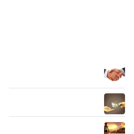
هیئت نبی اکرم (ص) به عنوان مرکز فرهنگی و تربیتی با هدف ارتقاء
مبانی اعتقادی و اخلاقی، تعظیم شعائر دین و ترویج فرهنگ عزاداری
اهل بیت علیهم السلام در محله 18 متری تختی در سال 1382 تاسیس
گردید. این هیئت با برگزاری جلسات سخنرانی، عزاداری و مولودی
خوانی و جلسات شرح احادیث اهل بیت (ع) و انواع برنامه های
تفریحی، فضای ذکری را فراهم کرده است که خانواده ها در آن به
تعالی انسانی و الهی برسند.
آخرین مقالات
شریک مالی
31 مرداد 1404
طلبکار و بدهکار و ارتباط صحیح آنها
30 مرداد 1404
اهمیت مال حلال