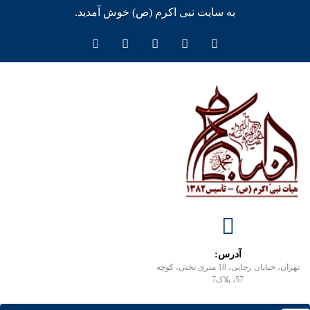
به سایت نبی اکرم (ص) خوش آمدید.
آدرس:
تهران، خیابان رجایی، 18 متری تختی، کوچه
57، پلاک7