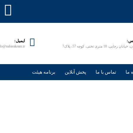
س:
ایمیل:
ابان رجایی، 18 متری تختی، کوچه 57، پلاک7
nfo@nabieakram.ir
 ما
تماس با ما
پخش آنلاین
برنامه هیئت