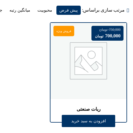
مرتب سازی براساس:
پیش فرض
محبوبیت
میانگین رتبه
جد
750,000
تومان
فروش ویژه
700,000
تومان
ربات صنعتی
افزودن به سبد خرید