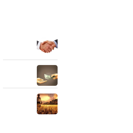
درباره ما
آخرین مقالات
شریک مالی
هیئت نبی اکرم (ص) به عنوان
مرکز فرهنگی و تربیتی با هدف
ارتقاء مبانی اعتقادی و اخلاقی،
31 مرداد 1404
تعظیم شعائر دین و ترویج
فرهنگ عزاداری اهل بیت علیهم
طلبکار و بدهکار و
السلام در محله 18 متری تختی
ارتباط صحیح آنها
در سال 1382 تاسیس گردید. این
30 مرداد 1404
هیئت با برگزاری جلسات
سخنرانی، عزاداری و مولودی
اهمیت مال حلال
خوانی و جلسات شرح احادیث
اهل بیت (ع) و انواع برنامه های
تفریحی، فضای ذکری را فراهم
29 مرداد 1404
کرده است که خانواده ها در آن
به تعالی انسانی و الهی برسند.